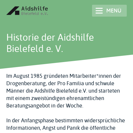
Direkt
MENÜ
zum
Inhalt
Historie der Aidshilfe
Bielefeld e. V.
Im August 1985 gründeten Mitarbeiter*innen der
Drogen­beratung, der Pro Familia und schwule
Männer die Aidshilfe Bielefeld e.V. und starteten
mit einem zwei­stündigen ehrenamtlichen
Beratungs­angebot in der Woche.
In der Anfangs­phase bestimmten wider­sprüchliche
Informationen, Angst und Panik die öffentliche