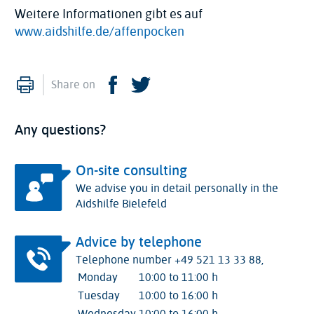
Weitere Informationen gibt es auf
www.aidshilfe.de/affenpocken
Print
Facebook
Twitter
Share on
Any questions?
On-site consulting
We advise you in detail personally in the
Aidshilfe Bielefeld
Advice by telephone
Telephone number +49 521 13 33 88,
Monday
10:00 to 11:00 h
Tuesday
10:00 to 16:00 h
Wednesday
10:00 to 16:00 h